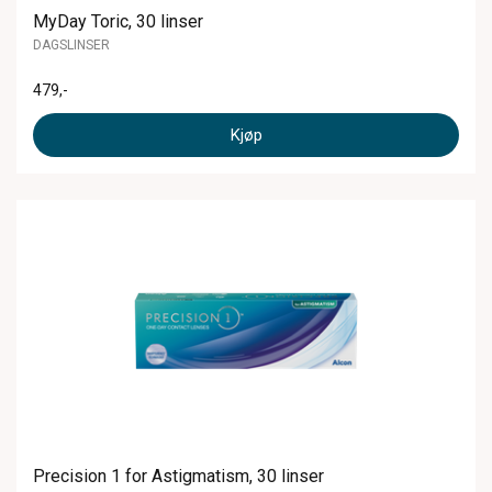
MyDay Toric, 30 linser
DAGSLINSER
479
,-
Kjøp
Precision 1 for Astigmatism, 30 linser