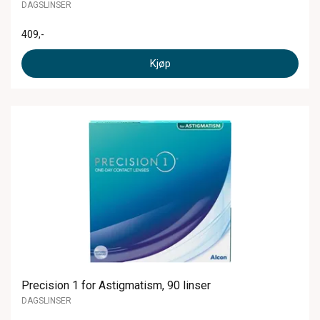
DAGSLINSER
409
,-
Kjøp
Precision 1 for Astigmatism, 90 linser
DAGSLINSER