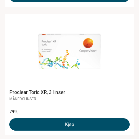
Proclear Toric XR, 3 linser
MÅNEDSLINSER
799
,-
Kjøp