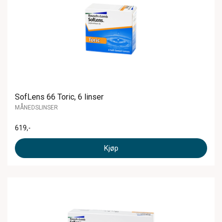
SofLens 66 Toric, 6 linser
MÅNEDSLINSER
619
,-
Kjøp