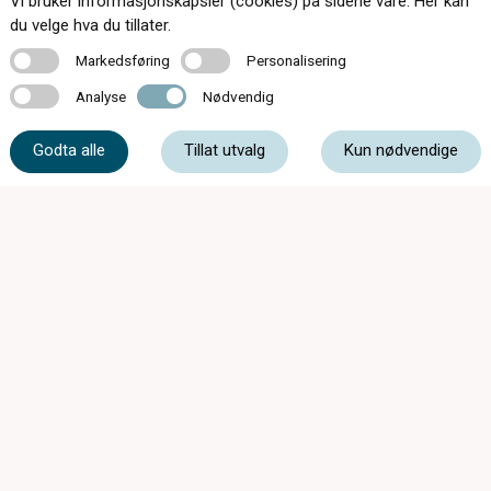
Vi bruker informasjonskapsler (cookies) på sidene våre. Her kan
du velge hva du tillater.
Kontakt oss
Markedsføring
Personalisering
Markedsføring
Personalisering
Analyse
Nødvendig
Analyse
Nødvendig
55 33 89 80
Godta alle
Tillat utvalg
Kun nødvendige
strandgaten@oyeoptikk.no
Strandgaten 3, 5013 Bergen
Mandag - Onsdag
09:00 - 17:00
Torsdag
09:00 - 19:00