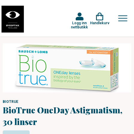
Logg inn
Handlekurv
nettbutikk
BIOTRUE
BioTrue OneDay Astigmatism,
30 linser