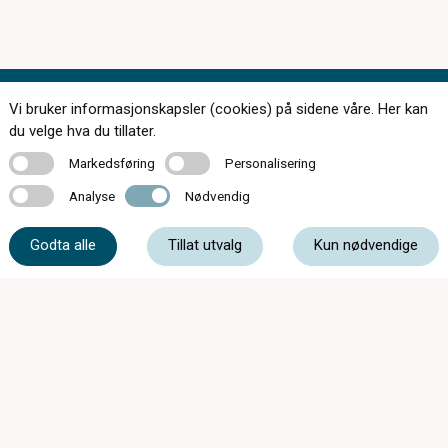
Vi bruker informasjonskapsler (cookies) på sidene våre. Her kan
Kontakt oss
du velge hva du tillater.
Markedsføring
Personalisering
Markedsføring
Personalisering
Analyse
Nødvendig
Analyse
Nødvendig
55 33 89 80
Godta alle
Tillat utvalg
Kun nødvendige
strandgaten@oyeoptikk.no
Strandgaten 3, 5013 Bergen