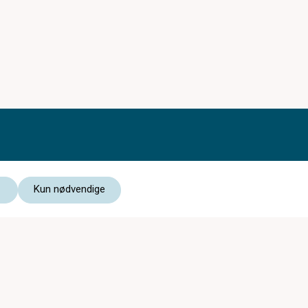
Kun nødvendige
Medlem av:
Les vår personvernerklæring
Kjøpsvilkår nettbutikk