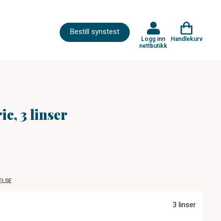
Bestill synstest
Logg inn
Handlekurv
nettbutikk
ic, 3 linser
ELSE
3 linser