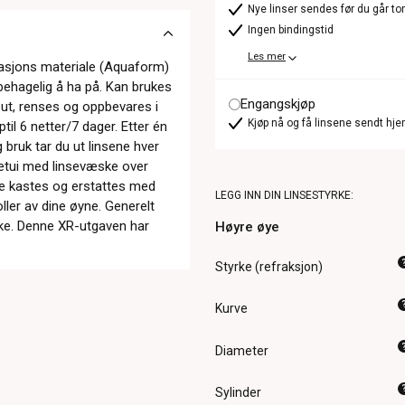
Nye linser sendes før du går t
Ingen bindingstid
Les mer
erasjons materiale (Aquaform)
 behagelig å ha på. Kan brukes
Engangskjøp
s ut, renses og oppbevares i
Kjøp nå og få linsene sendt hje
til 6 netter/7 dager. Etter én
bruk tar du ut linsene hver
eetui med linsevæske over
 de kastes og erstattes med
LEGG INN DIN LINSESTYRKE:
ller av dine øyne. Generelt
 uke. Denne XR-utgaven har
Høyre øye
Styrke (refraksjon)
Kurve
Diameter
Sylinder