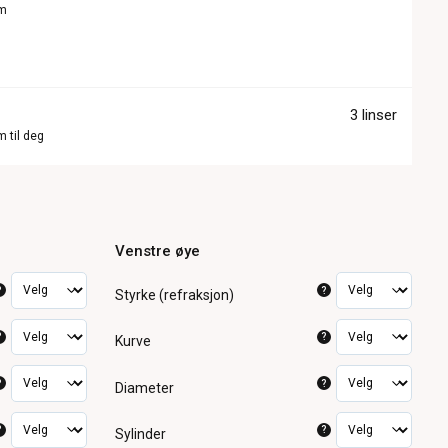
om
3 linser
m til deg
Venstre øye
?
?
Styrke (refraksjon)
?
?
Kurve
?
?
Diameter
?
?
Sylinder