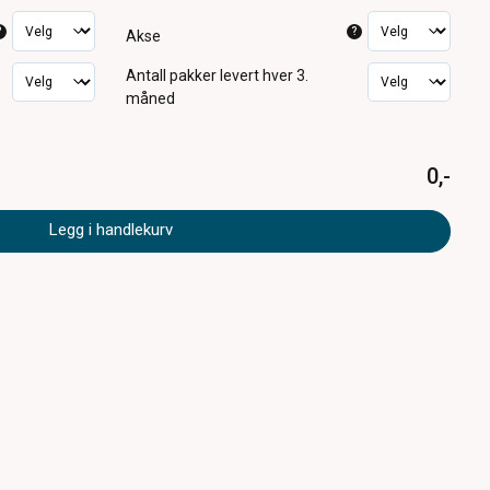
?
?
Akse
Antall pakker
levert hver 3.
måned
0,-
Legg i handlekurv