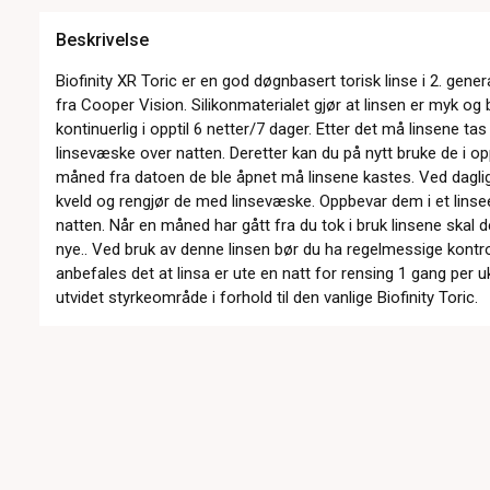
Beskrivelse
Biofinity XR Toric er en god døgnbasert torisk linse i 2. gen
fra Cooper Vision. Silikonmaterialet gjør at linsen er myk og
kontinuerlig i opptil 6 netter/7 dager. Etter det må linsene ta
linsevæske over natten. Deretter kan du på nytt bruke de i opp
måned fra datoen de ble åpnet må linsene kastes. Ved daglig 
kveld og rengjør de med linsevæske. Oppbevar dem i et lins
natten. Når en måned har gått fra du tok i bruk linsene skal
nye.. Ved bruk av denne linsen bør du ha regelmessige kontro
anbefales det at linsa er ute en natt for rensing 1 gang per
utvidet styrkeområde i forhold til den vanlige Biofinity Toric.