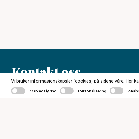
Kontakt oss
Vi bruker informasjonskapsler (cookies) på sidene våre. Her kan 
Markedsføring
Personalisering
Analyse
Markedsføring
Personalisering
Analy
55 33 89 80