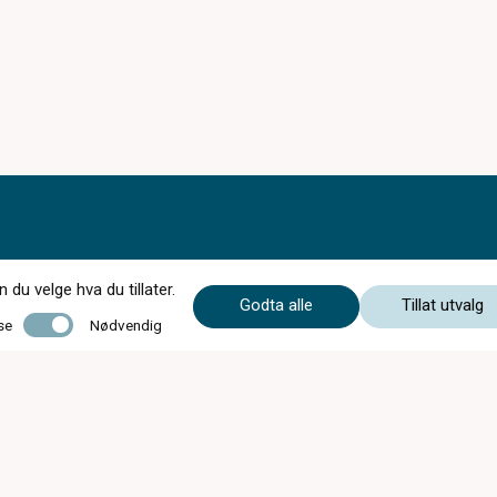
du velge hva du tillater.
Godta alle
Tillat utvalg
Nødvendig
se
Nødvendig
Mandag - Onsdag
09:00 - 17:00
Torsdag
09:00 - 19:00
Fredag
09:00 - 17:00
Lørdag
10:00 - 16:00