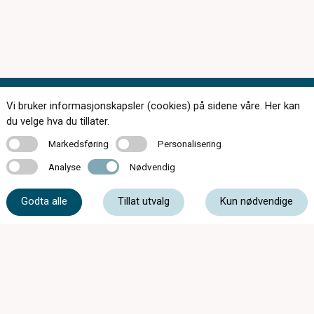
Vi bruker informasjonskapsler (cookies) på sidene våre. Her kan
Kontakt oss
du velge hva du tillater.
Markedsføring
Personalisering
Markedsføring
Personalisering
Analyse
Nødvendig
Analyse
Nødvendig
55 33 89 80
Godta alle
Tillat utvalg
Kun nødvendige