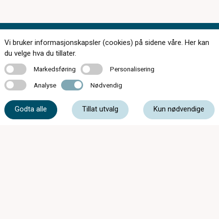
Vi bruker informasjonskapsler (cookies) på sidene våre. Her kan
Kontakt oss
du velge hva du tillater.
Markedsføring
Personalisering
Markedsføring
Personalisering
Analyse
Nødvendig
Analyse
Nødvendig
55 33 89 80
Godta alle
Tillat utvalg
Kun nødvendige
strandgaten@oyeoptikk.no
Strandgaten 3, 5013 Bergen