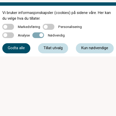
Vi bruker informasjonskapsler (cookies) på sidene våre. Her kan
Kontakt oss
du velge hva du tillater.
Markedsføring
Personalisering
Markedsføring
Personalisering
Analyse
Nødvendig
Analyse
Nødvendig
55 33 89 80
Godta alle
Tillat utvalg
Kun nødvendige
strandgaten@oyeoptikk.no
Strandgaten 3, 5013 Bergen
Mandag - Onsdag
09:00 - 17:00