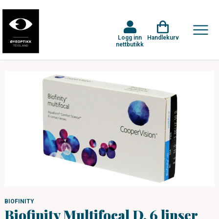
Logg inn
Handlekurv
nettbutikk
BIOFINITY
Biofinity Multifocal D, 6 linser