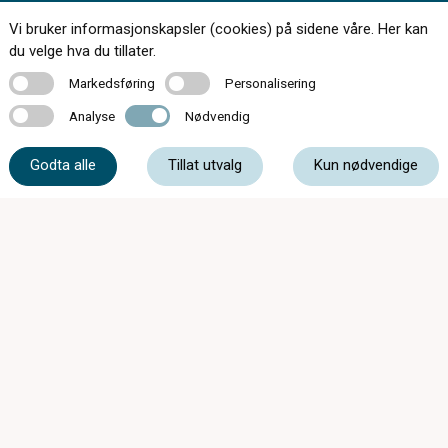
Vi bruker informasjonskapsler (cookies) på sidene våre. Her kan
Kontakt oss
du velge hva du tillater.
Markedsføring
Personalisering
Markedsføring
Personalisering
Analyse
Nødvendig
Analyse
Nødvendig
55 33 89 80
Godta alle
Tillat utvalg
Kun nødvendige
strandgaten@oyeoptikk.no
Strandgaten 3, 5013 Bergen
Mandag - Onsdag
09:00 - 17:00
Torsdag
09:00 - 19:00