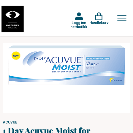
Logg inn
Handlekurv
nettbutikk
ACUVUE
1 Day Acuvue Moist for