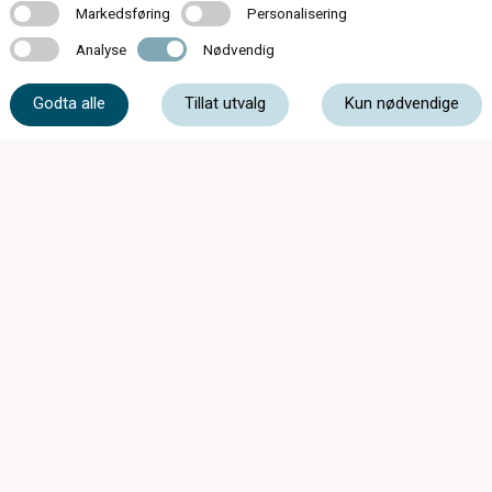
Markedsføring
Personalisering
Markedsføring
Personalisering
Analyse
Nødvendig
Analyse
Nødvendig
55 33 89 80
Godta alle
Tillat utvalg
Kun nødvendige
strandgaten@oyeoptikk.no
Strandgaten 3, 5013 Bergen
Mandag - Onsdag
09:00 - 17:00
Torsdag
09:00 - 19:00
Fredag
09:00 - 17:00
Lørdag
10:00 - 16:00